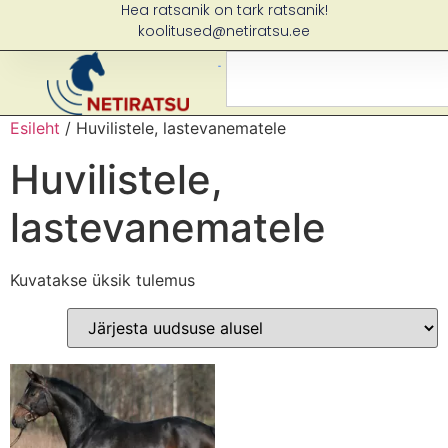
Hea ratsanik on tark ratsanik!
koolitused@netiratsu.ee
Esileht
/ Huvilistele, lastevanematele
Huvilistele,
lastevanematele
Kuvatakse üksik tulemus