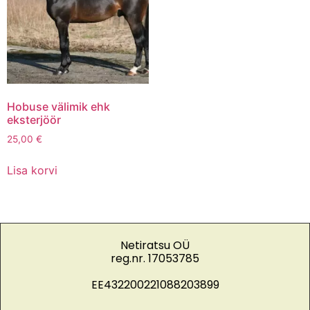
Hobuse välimik ehk
eksterjöör
25,00
€
Lisa korvi
Netiratsu OÜ
reg.nr. 17053785
EE432200221088203899