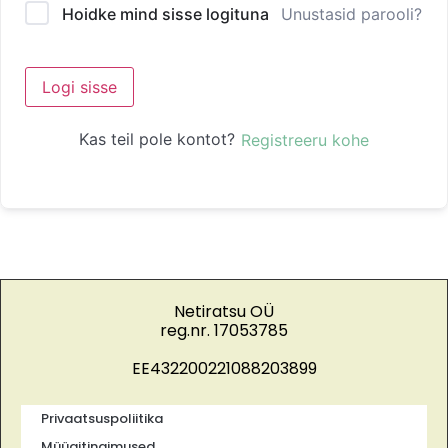
Unustasid parooli?
Hoidke mind sisse logituna
Logi sisse
Kas teil pole kontot?
Registreeru kohe
Netiratsu OÜ
reg.nr. 17053785
EE432200221088203899
Privaatsuspoliitika
Müügitingimused