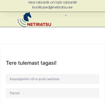
Hea ratsanik on tark ratsanik!
koolitused@netiratsu.ee
Treenerite Leht
Tere tulemast tagasi!